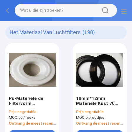
Het Materiaal Van Luchtfilters
(190)
Pu-Materiële de
10mm*12mm
Filtervorm
Materiële Kust 70
chemische
van Luchtfilters een
Prijs:
negotiable
Prijs:
negotiable
Thermisch
Pu-Verbindingso-
MOQ:
50 / reeks
MOQ:
5 broodjes
behandelde
ringen AS568
139mm*114mm van
Ontvang de meest recente Prijs
Ontvang de meest recente Prijs
Luchtfilters