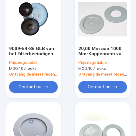
9009-54-86 GLB van
20,00 Mm aan 1000
het filterbeëindigen,
Mm-Kappenoem van
de Waterdichte
het Filterbeëindigen
Prijs:
negotiable
Prijs:
negotiable
Dekking van de
voor de patroon van
MOQ:
10 / reeks
MOQ:
10 / reeks
Luchtfilter 0,30 mm-
de luchtfilter
Dikte
Ontvang de meest recente Prijs
Ontvang de meest recente Prijs
Contact nu
Contact nu
Huis
Producten
Ongeveer ons