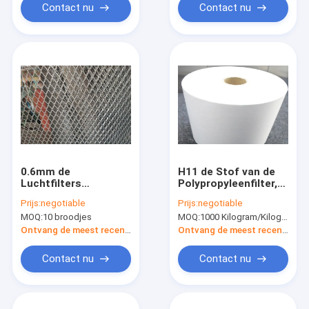
Contact nu
Contact nu
0.6mm de
H11 de Stof van de
Luchtfilters
Polypropyleenfilter,
Materieel Mesh
H14-de Doek van de
Prijs:
negotiable
Prijs:
negotiable
Fabric van de
Huisdierenfilter voor
MOQ:
10 broodjes
MOQ:
1000 Kilogram/Kilogram (Min. Orde)
Plaatdikte 1M * 20
HEPA-Filter
M/Roll
Ontvang de meest recente Prijs
Ontvang de meest recente Prijs
Contact nu
Contact nu