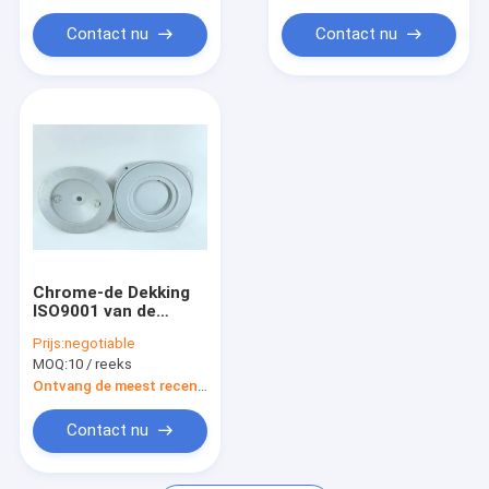
Contact nu
Contact nu
Chrome-de Dekking
ISO9001 van de
Luchtfilter keurde
Prijs:
negotiable
12,75 van het
MOQ:
10 / reeks
Buitengoed
Geplateerde
Ontvang de meest recente Prijs
Diameterduim Zink
Contact nu