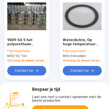
9009-54-5 het
Waterdichte, Op
polyurethaan
hoge temperatuur
baseerde Zelfklevend
Bestand Nitril
Prijs:
negotiable
Prijs:
negotiable
Twee
Rubberpakking, o-
MOQ:
10 / Ton
MOQ:
5 broodjes
Componententype
Verbinding Bufferring
voor
Ontvang de meest recente Prijs
Ontvang de meest recente Prijs
Luchtzuiveringsinstallatie
Contact nu
Contact nu
Bespaar je tijd
Laat ons met u contact opnemen met de
beste producten.