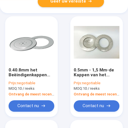
Geef uw vereiste
0.40.8mm het
0.5mm - 1,5 Mm-de
Beëindigenkappen
Kappen van het
van de Diktefilter,
Filterbeëindigen
Prijs:
negotiable
Prijs:
negotiable
Hydrophobic Dekking
plastiek bespoten
MOQ:
10 / reeks
MOQ:
10 / reeks
van de Luchtfilter
K4046 AF26413
Ontvang de meest recente Prijs
Ontvang de meest recente Prijs
Contact nu
Contact nu