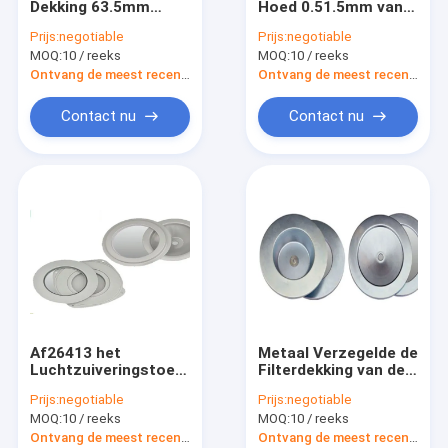
Dekking 63.5mm
Hoed 0.51.5mm van
De Filter van de metaalvezel
binnendiameter
de Luchtfilter Dikte
Prijs:
negotiable
Prijs:
negotiable
Goedgekeurde RoHs
antivingerafdruk
MOQ:
De Filter die van de autolucht Machine maken
10 / reeks
MOQ:
10 / reeks
van de
Bovenkledingsfilter
Ontvang de meest recente Prijs
Ontvang de meest recente Prijs
Oliefilter die Machine maken
Contact nu
Contact nu
HEPA-Filter die Machine maken
Luchtfilter Productiemachine
Metaal Decoratief Netwerk
Vouwbare Draad Mesh Cage
Af26413 het
Metaal Verzegelde de
Luchtzuiveringstoesteldekking
Filterdekking van de
van Chrome, K4046-
Motorfietslucht 0,30
Prijs:
negotiable
Prijs:
negotiable
het stoflaken van de
Mm aan 3,00 Mm
MOQ:
10 / reeks
MOQ:
10 / reeks
luchtfilter met Gaten
Ontvang de meest recente Prijs
Ontvang de meest recente Prijs