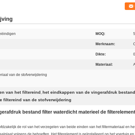
jving
beëindigen
MOQ:
Merknaam:
Dikte:
Materiaal:
A
eriaal van de stofverwijdering
n van het filtereind
het eindkappen van de vingerafdruk bestand 
,
 filtereind van de stofverwijdering
gerafdruk bestand filter waterdicht materieel
de filterelemen
fdzakelijk de rol van het verzegelen van beide einden van het filtermateriaal en het 
alplaat volgens de behoeften. Het filterelement is geïnstalleerd op het voertuig en