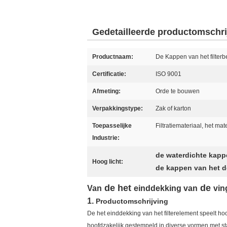
Gedetailleerde productomschri
Productnaam:
De Kappen van het filter
Certificatie:
ISO 9001
Afmeting:
Orde te bouwen
Verpakkingstype:
Zak of karton
Toepasselijke
Filtratiemateriaal, het mat
Industrie:
de waterdichte kappe
Hoog licht:
de kappen van het de
de het
de
Van
einddekking van
vin
1.
Productomschrijving
De het einddekking van het filterelement speelt hoo
hoofdzakelijk gestempeld in diverse vormen met sta