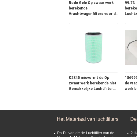
Rode Gele Op zwaar werk
99.7% 
berekende
bereke
Vrachtwagenfilters voor de
Luchtz
Dieselmotor van FAG85
17801-
CF430
C2637
K2845 misvormt de Op
186999
zwaar werk berekende niet
de vra
Gemakkelijke Luchtfilter
werk b
bespaart Brandstof en
Eleme
volledig Opname
Het Materiaal van luchtfilters
De 
Pp-Pu van de de Luchtfilter van de
2 H