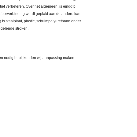
ctief verbeteren. Over het algemeen, is eindglb
rubberverbinding wordt geplakt aan de andere kant
g is staalplaat, plastic, schuimpolyurethaan onder
egelende stroken.
rmen nodig hebt, konden wij aanpassing maken.