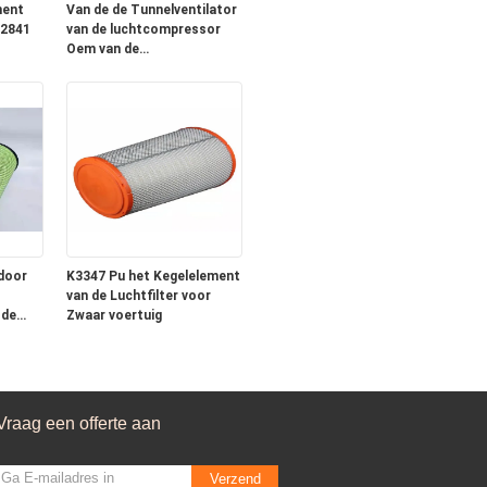
ment
Van de de Tunnelventilator
k2841
van de luchtcompressor
Oem van de
odelen
Vrachtwagenfilters Op
zwaar werk berekende
door
K3347 Pu het Kegelelement
van de Luchtfilter voor
 de
Zwaar voertuig
Vraag een offerte aan
Verzend