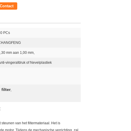
Contact
50 PCs
CHANGFENG
0,30 mm aan 1,00 mm,
nti-vingerafdruk of Nevelplastiek
filter
,
t
steunen van het filtermateriaal. Het is
 de motor. Tijdens de mechanische verrichting, zal