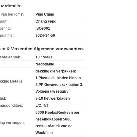
uctdetails:
 van herkomst:
Ping China
aam:
Chang Feng
icering:
ISO9001
lnummer:
9024-34-56
len & Verzenden Algemene voorwaarden:
estelaantal:
10 / reeks
Negotiable
dekking die verpakken:
1.Plastic de bladen binnen
kking Details:
2.PP Geweven zak buiten 3.
Volgens uw requiry
ijd:
8-10 het werkdagen
ingscondities:
L/C, T/T
5000 Reeks/Reeksen per
het eindkappen 5000
ing vermogen:
reeksen/week van de
Weekfilter