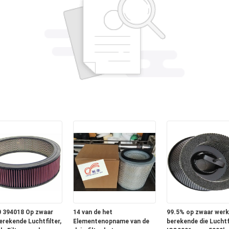
 394018 Op zwaar
14 van de het
99.5% op zwaar werk
erekende Luchtfilter,
Elementenopname van de
berekende die Luchtf