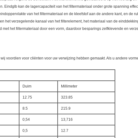
gen. Eindglb kan de lagercapaciteit van het filtermateriaal onder grote spanning effe
indoppervlakte van het filtermateriaal en de kleefstof aan de andere kant, en de 
l en het verzegelende kanaal van het filterelement, het materiaal van de einddekkin
d met het filtermateriaal door een vorm, daardoor besparings zelfklevende en verz
die wij voordien voor cliënten voor uw verwijzing hebben gemaakt. Als u andere vo
Duim
Millimeter
12.75
323.85
8.5
215.9
0,54
13,716
0,5
12.7