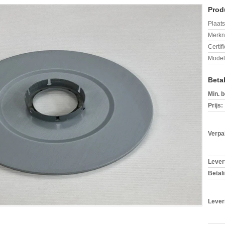
Prod
Plaats
Merkn
Certif
Mode
Beta
Min. b
Prijs:
Verpa
Levert
Betal
Lever