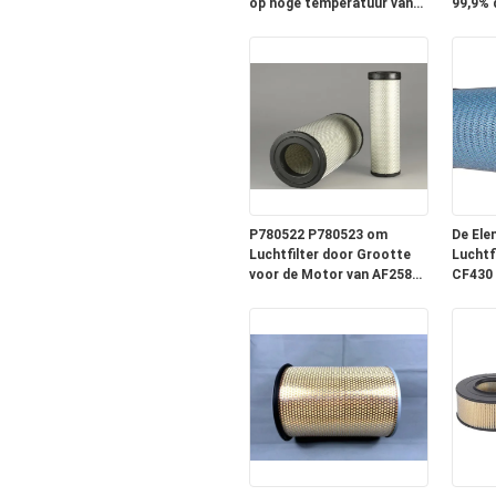
op hoge temperatuur van
99,9% d
de Metaalvezel
Grasma
P780522 P780523 om
De Ele
Luchtfilter door Grootte
Luchtf
voor de Motor van AF25812
CF430 
AF25813
Vrach