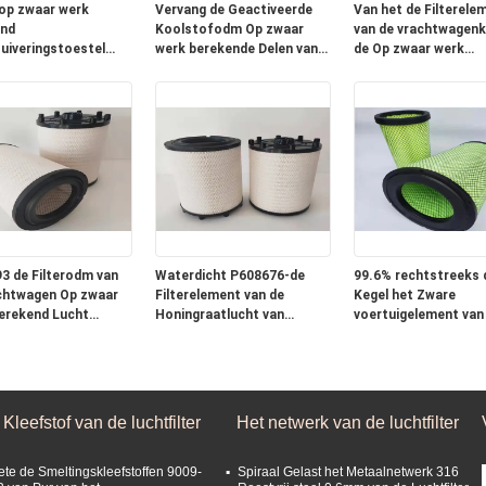
op zwaar werk
Vervang de Geactiveerde
Van het de Filterele
nd
Koolstofodm Op zwaar
van de vrachtwagen
uiveringstoestel
werk berekende Delen van
de Op zwaar werk
25010 17801-23010
het de Filtersvoertuig van
berekende Lucht Aut
de Vrachtwagenlucht
3 de Filterodm van
Waterdicht P608676-de
99.6% rechtstreeks 
chtwagen Op zwaar
Filterelement van de
Kegel het Zware
erekend Lucht
Honingraatlucht van
voertuigelement van
nt
Generatorreeks
Luchtfilter
Kleefstof van de luchtfilter
Het netwerk van de luchtfilter
ete de Smeltingskleefstoffen 9009-
Spiraal Gelast het Metaalnetwerk 316