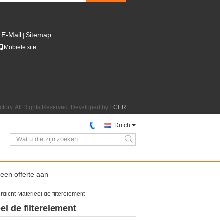
E-Mail
Sitemap
|
Mobiele site
actory. All Rights Reserved. Developed by
ECER
Dutch
search
een offerte aan
dicht Materieel de filterelement
l de filterelement