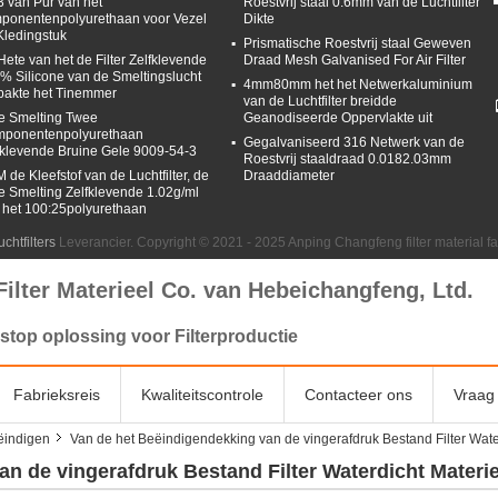
3 van Pur van het
Roestvrij staal 0.6mm van de Luchtfilter
ponentenpolyurethaan voor Vezel
Dikte
Kledingstuk
Prismatische Roestvrij staal Geweven
Hete van het de Filter Zelfklevende
Draad Mesh Galvanised For Air Filter
% Silicone van de Smeltingslucht
4mm80mm het het Netwerkaluminium
pakte het Tinemmer
van de Luchtfilter breidde
e Smelting Twee
Geanodiseerde Oppervlakte uit
ponentenpolyurethaan
Gegalvaniseerd 316 Netwerk van de
fklevende Bruine Gele 9009-54-3
Roestvrij staaldraad 0.0182.03mm
 de Kleefstof van de Luchtfilter, de
Draaddiameter
e Smelting Zelfklevende 1.02g/ml
 het 100:25polyurethaan
chtfilters
Leverancier. Copyright © 2021 - 2025 Anping Changfeng filter material f
Filter Materieel Co. van Hebeichangfeng, Ltd.
stop oplossing voor Filterproductie
Fabrieksreis
Kwaliteitscontrole
Contacteer ons
Vraag 
ëindigen
Van de het Beëindigendekking van de vingerafdruk Bestand Filter Water
n de vingerafdruk Bestand Filter Waterdicht Materiee