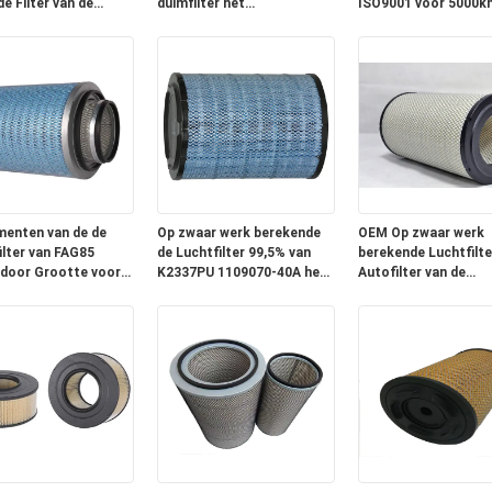
e Filter van de
duimfilter het
ISO9001 voor 5000k
aimachinelucht
Luchtzuiveringstoestel
Garantie wordt
K3250 AF25812 AF25813
goedgekeurd
menten van de de
Op zwaar werk berekende
OEM Op zwaar werk
ilter van FAG85
de Luchtfilter 99,5% van
berekende Luchtfilte
door Grootte voor
K2337PU 1109070-40A het
Autofilter van de
twagendieselmotor
filtreren effect
Motorlucht 99,5% he
Filtreren Effect