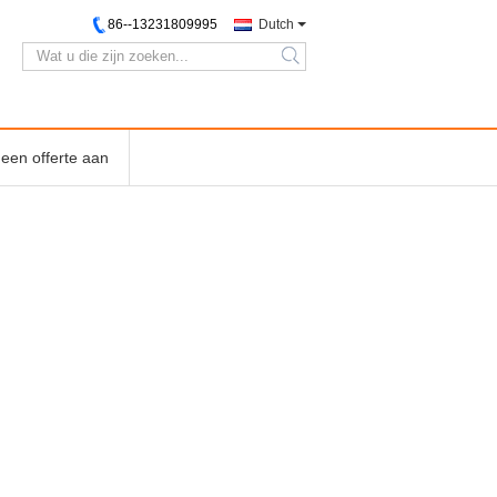
86--13231809995
Dutch
search
een offerte aan