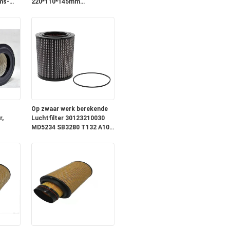
ms-
220*110*145mm
Goedgekeurde Grootte
DIN53438
Op zwaar werk berekende
r,
Luchtfilter 30123210030
MD5234 SB3280 T132 A108
t
AF26501