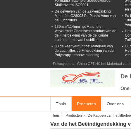
Vormauto Materiële Goedgekeurde
54-
Stoffenvorm ISO9001
com
en 
De geweven van de Zakverpakking
Materiële C28003 Pu Plastic Vorm van
Pu 
de Luchtfilters
100
Ver
139mm*114mm het Materiële
Verwarmde Chemische product van de
Het
de Filterdekking van de de Koude
Com
Luchtopname van Luchtfilters
Zel
80 de keer verdunt het Materiaal van
OEM
de Luchtfilter, de Filterdekking van de
Het
Polypropyleenbovenkleding
van
Privacybeleid
|
China CF1140 het Materiaal van lu
De 
One-
Thuis
Producten
Over ons
Thuis
Producten
De Kappen van het filterbe
Van de het Beëindigendekking va