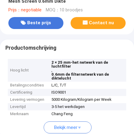
Mesh Screen 0.6mm Dikte
Prijs：negotiable
MOQ：10 broodjes
Beste prijs
Contact nu
Productomschrijving
2 × 25 mm-het netwerk van de
luchtfilter
Hoog licht
,
0.6mm de filternetwerk van de
diktelucht
Betalingscondities
L/C, T/T
Certificering
ISO9001
Levering vermogen
5000 Kilogram/Kilogram per Week
Levertijd
3-5 het werkdagen
Merknaam
Chang Feng
Bekijk meer