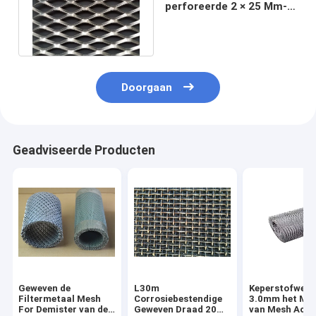
perforeerde 2 × 25 Mm-
Luchtfilter Mesh Screen
0.6mm Dikte
Doorgaan
Geadviseerde Producten
Geweven de
L30m
Keperstofweef
Filtermetaal Mesh
Corrosiebestendige
3.0mm het Met
For Demister van de
Geweven Draad 20
van Mesh Acid