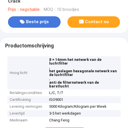
Crack
Prijs：negotiable
MOQ：10 broodjes
Beste prijs
Contact nu
Productomschrijving
8 × 16mm het netwerk van de
luchtfilter
,
het geslagen hexagonale netwerk van
Hoog licht
de luchtfilter
,
anti de filternetwerk van de
barstlucht
Betalingscondities
L/C, T/T
Certificering
ISO9001
Levering vermogen
5000 Kilogram/Kilogram per Week
Levertijd
3-5 het werkdagen
Merknaam
Chang Feng