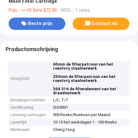
Mesh Filter Cartridge
Prijs：>=10 Sets $72.00
MOQ：1 reeks
Beste prijs
Contact nu
Productomschrijving
65mm de filterpatroon van het
roestvrij staalnetwerk
,
250mm de filterpatroon van het
Hoog licht
roestvrij staalnetwerk
,
304 316 de filterelement van het
draadnetwerk
Betalingscondities
L/C, T/T
Certificering
ISO9001
Levering vermogen
500 Reeks/Reeksen per Maand
Levertijd
10-15 het werkdagen 1 - 100 Reeks
Merknaam
Chang Feng