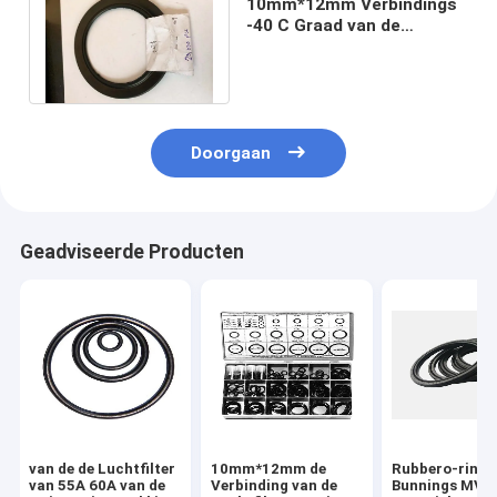
10mm*12mm Verbindings
-40 C Graad van de
Luchtfilter - 150 c-
Graadhnbr Materiaal
Doorgaan
Geadviseerde Producten
van de de Luchtfilter
10mm*12mm de
Rubbero-ringe
van 55A 60A van de
Verbinding van de
Bunnings MVQ