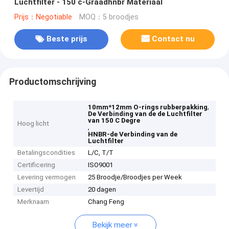
Luchtfilter - 150 c-Graadhnbr Materiaal
Prijs：Negotiable
MOQ：5 broodjes
Beste prijs
Contact nu
Productomschrijving
,
10mm*12mm O-rings rubberpakking
De Verbinding van de de Luchtfilter
van 150 C Degre
Hoog licht
,
HNBR-de Verbinding van de
Luchtfilter
Betalingscondities
L/C, T/T
Certificering
ISO9001
Levering vermogen
25 Broodje/Broodjes per Week
Levertijd
20 dagen
Merknaam
Chang Feng
Bekijk meer