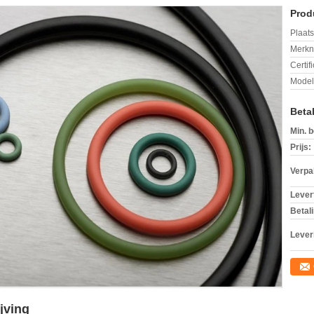
Prod
Plaats
Merkn
Certif
Mode
Beta
Min. b
Prijs:
Verpa
Levert
Betal
Lever
jving