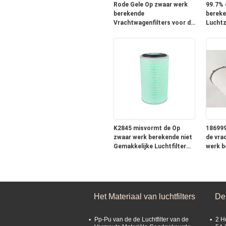
Rode Gele Op zwaar werk
99.7% 
berekende
bereke
Vrachtwagenfilters voor de
Luchtz
Dieselmotor van FAG85
17801-
CF430
C2637
K2845 misvormt de Op
186999
zwaar werk berekende niet
de vra
Gemakkelijke Luchtfilter
werk b
bespaart Brandstof en
Eleme
volledig Opname
Het Materiaal van luchtfilters
De 
Pp-Pu van de de Luchtfilter van de
2 H