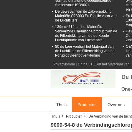
Vormauto Materiële Goedgekeurde
54-
Stoffenvorm ISO9001
com
en 
De geweven van de Zakverpakking
Materiële C28003 Pu Plastic Vorm van
Pu 
de Luchtfilters
100
Ver
139mm*114mm het Materiële
Verwarmde Chemische product van de
Het
de Filterdekking van de de Koude
Com
Luchtopname van Luchtfilters
Zel
80 de keer verdunt het Materiaal van
OEM
de Luchtfilter, de Filterdekking van de
Het
Polypropyleenbovenkleding
van
Privacybeleid
|
China CF1140 het Materiaal van lu
De 
One-
Thuis
Producten
Over ons
Thuis
Producten
De Verbinding van de luchtf
9009-54-8 de Verbindingschloro