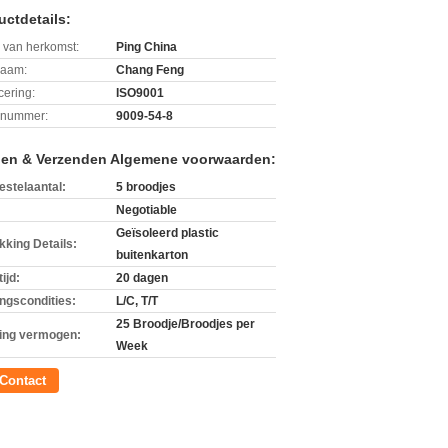
uctdetails:
 van herkomst:
Ping China
aam:
Chang Feng
icering:
ISO9001
lnummer:
9009-54-8
len & Verzenden Algemene voorwaarden:
estelaantal:
5 broodjes
Negotiable
Geïsoleerd plastic
kking Details:
buitenkarton
ijd:
20 dagen
ingscondities:
L/C, T/T
25 Broodje/Broodjes per
ing vermogen:
Week
Contact