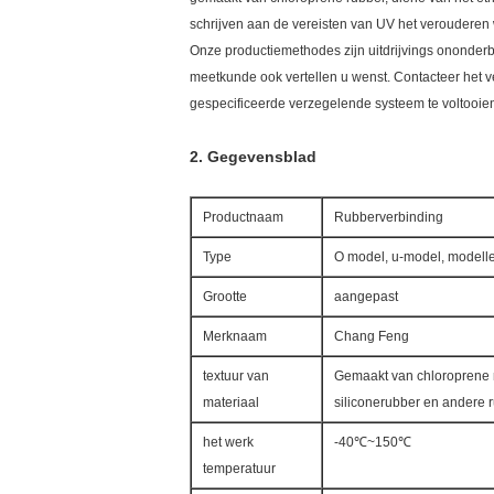
schrijven aan de vereisten van UV het verouderen 
Onze productiemethodes zijn uitdrijvings ononderbr
meetkunde ook vertellen u wenst. Contacteer het v
gespecificeerde verzegelende systeem te voltooie
2.
Gegevensblad
Productnaam
Rubberverbinding
Type
O model, u-model, modelle
Grootte
aangepast
Merknaam
Chang Feng
textuur van
Gemaakt van chloroprene 
materiaal
siliconerubber en andere 
het werk
-40℃~150℃
temperatuur