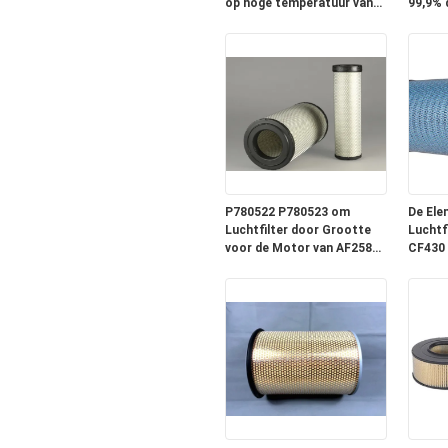
op hoge temperatuur van
99,9% d
de Metaalvezel
Grasma
P780522 P780523 om
De Ele
Luchtfilter door Grootte
Luchtf
voor de Motor van AF25812
CF430 
AF25813
Vrach