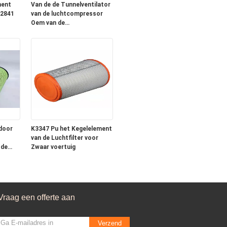
ment
Van de de Tunnelventilator
k2841
van de luchtcompressor
Oem van de
odelen
Vrachtwagenfilters Op
zwaar werk berekende
door
K3347 Pu het Kegelelement
van de Luchtfilter voor
 de
Zwaar voertuig
Vraag een offerte aan
Verzend