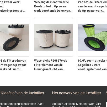
op zwaar werk
Vervang de Geactiveerde
Van het de Filterele
nd
Koolstofodm Op zwaar
van de vrachtwagen
uiveringstoestel
werk berekende Delen van
de Op zwaar werk
25010 17801-23010
het de Filtersvoertuig van
berekende Lucht Aut
de Vrachtwagenlucht
3 de Filterodm van
Waterdicht P608676-de
99.6% rechtstreeks 
chtwagen Op zwaar
Filterelement van de
Kegel het Zware
erekend Lucht
Honingraatlucht van
voertuigelement van
nt
Generatorreeks
Luchtfilter
Kleefstof van de luchtfilter
Het netwerk van de luchtfilter
ete de Smeltingskleefstoffen 9009-
Spiraal Gelast het Metaalnetwerk 316