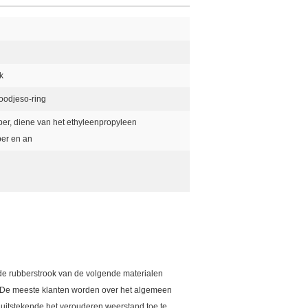
k
oodjeso-ring
er, diene van het ethyleenpropyleen
er en an
mde rubberstrook van de volgende materialen
 De meeste klanten worden over het algemeen
uitstekende het verouderen weerstand toe te