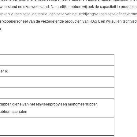
weerstand en ozonweerstand. Natuurlijk, hebben wij ook de capaciteit te producer
oken vulcanisatie, de tankvulcanisatie van de uitdrijvingsvulcanisatie of het vorm
erkooppersoneel van de verzegelende producten van RAST, en wij zullen technisch
n.
er ik
rubber, diene van het ethyleenpropyleen monomeerrubber,
rubbermaterialen