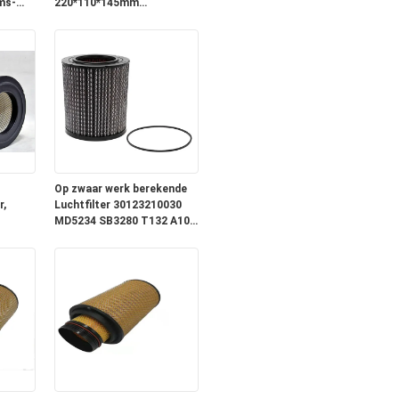
ms-
220*110*145mm
Goedgekeurde Grootte
DIN53438
Op zwaar werk berekende
r,
Luchtfilter 30123210030
MD5234 SB3280 T132 A108
t
AF26501