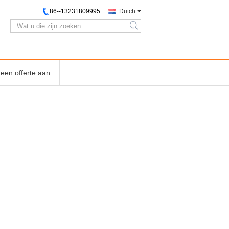
86--13231809995
Dutch
search
een offerte aan