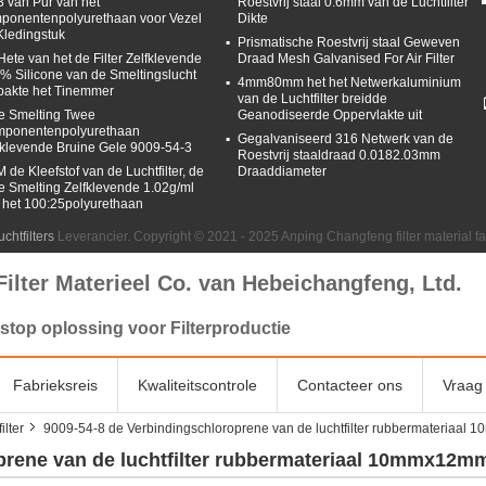
3 van Pur van het
Roestvrij staal 0.6mm van de Luchtfilter
ponentenpolyurethaan voor Vezel
Dikte
Kledingstuk
Prismatische Roestvrij staal Geweven
Hete van het de Filter Zelfklevende
Draad Mesh Galvanised For Air Filter
% Silicone van de Smeltingslucht
4mm80mm het het Netwerkaluminium
pakte het Tinemmer
van de Luchtfilter breidde
e Smelting Twee
Geanodiseerde Oppervlakte uit
ponentenpolyurethaan
Gegalvaniseerd 316 Netwerk van de
fklevende Bruine Gele 9009-54-3
Roestvrij staaldraad 0.0182.03mm
 de Kleefstof van de Luchtfilter, de
Draaddiameter
e Smelting Zelfklevende 1.02g/ml
 het 100:25polyurethaan
chtfilters
Leverancier. Copyright © 2021 - 2025 Anping Changfeng filter material f
Filter Materieel Co. van Hebeichangfeng, Ltd.
stop oplossing voor Filterproductie
Fabrieksreis
Kwaliteitscontrole
Contacteer ons
Vraag 
ilter
9009-54-8 de Verbindingschloroprene van de luchtfilter rubbermateriaa
prene van de luchtfilter rubbermateriaal 10mmx12m