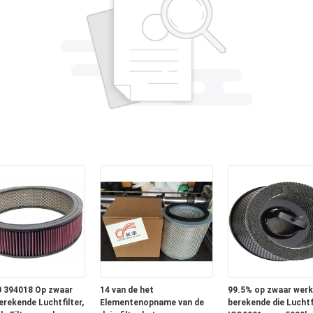
 394018 Op zwaar
14 van de het
99.5% op zwaar werk
erekende Luchtfilter,
Elementenopname van de
berekende die Luchtf