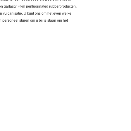
en garlast? Ffkm perfluorinated rubberproducten.
en vulcanisatie. U kunt ons om het even welke
 personeel sturen om u bij te staan om het