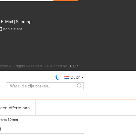
E-Mail
Sitemap
|
Mobiele site
actory. All Rights Reserved. Developed by
ECER
Dutch
search
een offerte aan
l 10mmx12mm
m