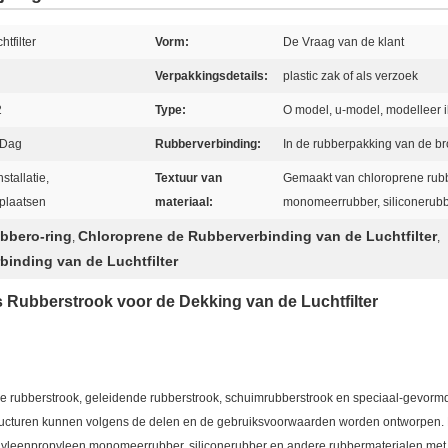
tfilter
Vorm:
De Vraag van de klant
Verpakkingsdetails:
plastic zak of als verzoek
2
Type:
O model, u-model, modelleer i
 Dag
Rubberverbinding:
In de rubberpakking van de br
stallatie,
Textuur van
Gemaakt van chloroprene rubb
plaatsen
materiaal:
monomeerrubber, siliconerubb
ubbero-ring
Chloroprene de Rubberverbinding van de Luchtfilter
,
,
nding van de Luchtfilter
ubberstrook voor de Dekking van de Luchtfilter
lle rubberstrook, geleidende rubberstrook, schuimrubberstrook en speciaal-gevor
ructuren kunnen volgens de delen en de gebruiksvoorwaarden worden ontworpen.
hyleenpropyleen monomeerrubber, siliconerubber en andere rubbermaterialen met 