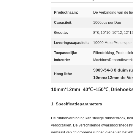
Productnaam:
De Verbinding van de luch
Capaciteit:
1000pcs per Dag
Grootte:
8*8, 10*10, 10*12, 12*1
Leveringscapaciteit:
10000 Meter/Meters per
Toepasselijke
Filterdekking, Productiein
Industrie:
MachinesReparatiewerk
9009-54-8 8 duim r
Hoog licht:
10mmx12mm de Verbi
10mm*12mm -40℃~150℃, Driehoeks R
1.
Specificatieparameters
De rubberverbinding
kan stevige rubberstrook, ho
veroorzaken. De verschillende dwarsdoorsnedest
gemaakt van chloroprene rubber, diene van het et