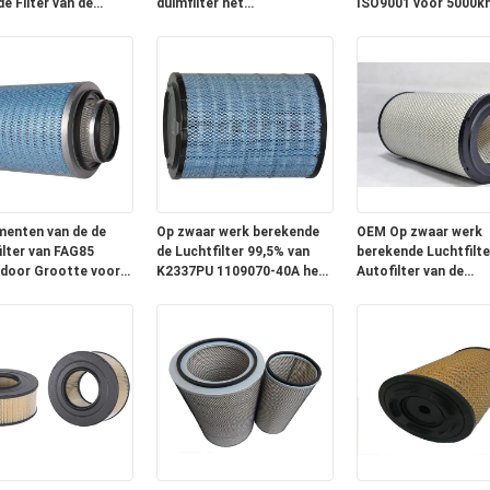
e Filter van de
duimfilter het
ISO9001 voor 5000k
aimachinelucht
Luchtzuiveringstoestel
Garantie wordt
K3250 AF25812 AF25813
goedgekeurd
menten van de de
Op zwaar werk berekende
OEM Op zwaar werk
ilter van FAG85
de Luchtfilter 99,5% van
berekende Luchtfilte
door Grootte voor
K2337PU 1109070-40A het
Autofilter van de
twagendieselmotor
filtreren effect
Motorlucht 99,5% he
Filtreren Effect