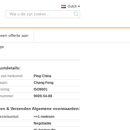
Dutch
search
een offerte aan
gte
uctdetails:
 van herkomst:
Ping China
aam:
Chang Feng
icering:
ISO9001
lnummer:
9009-54-88
len & Verzenden Algemene voorwaarden:
estelaantal:
>=1 reeksen
Negotiable