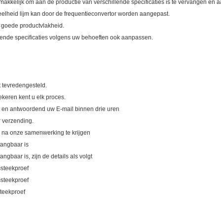
gemakkelijk om aan de productie van verschillende specificaties is te vervangen en 
veelheid lijm kan door de frequentieconvertor worden aangepast.
n goede productvlakheid.
illende specificaties volgens uw behoeften ook aanpassen.
t tevredengesteld.
ekeren kent u elk proces.
t en antwoordend uw E-mail binnen drie uren
r verzending.
ie na onze samenwerking te krijgen
vangbaar is
gbaar is, zijn de details als volgt
ssteekproef
ssteekproef
steekproef