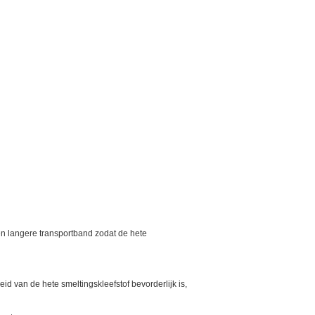
een langere transportband zodat de hete
d van de hete smeltingskleefstof bevorderlijk is,