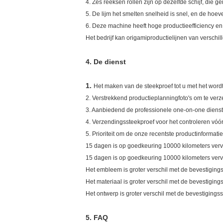
4. Zes reeksen rollen zijn op dezelfde schijf, die 
5. De lijm het smelten snelheid is snel, en de hoe
6. Deze machine heeft hoge productieefficiency e
Het bedrijf kan origamiproductielijnen van versch
4.
De dienst
1.
Het maken van de steekproef tot u met het word
2. Verstrekkend productieplanningfoto's om te verz
3. Aanbiedend de professionele one-on-one diens
4. Verzendingssteekproef voor het controleren vóó
5. Prioriteit om de onze recentste productinformat
15 dagen is op goedkeuring 10000 kilometers ver
15 dagen is op goedkeuring 10000 kilometers vervan
Het embleem is groter verschil met de bevestiging
Het materiaal is groter verschil met de bevestiging
Het ontwerp is groter verschil met de bevestigings
5.
FAQ