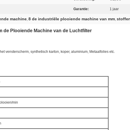
Garantie:
1 jaar
iende machine
8 de industriële plooiende machine van mm
stoffe
,
,
 de Plooiende Machine van de Luchtfilter
het vensterscherm, synthetisch karton, koper, aluminium, Metaalfolies etc.
m
 plooien/min
m