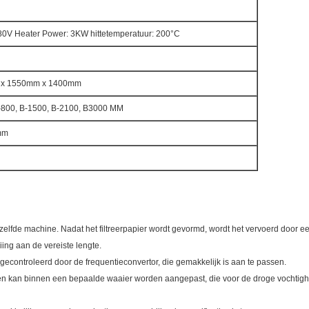
0V Heater Power: 3KW hittetemperatuur: 200°C
x 1550mm x 1400mm
-800, B-1500, B-2100, B3000 MM
mm
ezelfde machine. Nadat het filtreerpapier wordt gevormd, wordt het vervoerd door 
ing aan de vereiste lengte.
gecontroleerd door de frequentieconvertor, die gemakkelijk is aan te passen.
ijmen kan binnen een bepaalde waaier worden aangepast, die voor de droge vochtighei