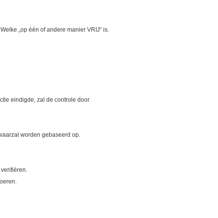
 Welke „op één of andere manier VRIJ“ is.
tie eindigde, zal de controle door
e waarzal worden gebaseerd op.
erifiëren.
voeren.