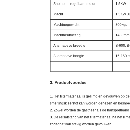
Snelheids regelbare motor
1.5KW
Macht
1.5KW 38
Machinegewicht
800kgs
Machineafmeting
1430mm 
Alternatieve breedte
B-600, B
Alternatieve hoogte
15-160 
3.
Productvoordeel
1. Het filtermateriaal is gelijmd en gevouwen op d
smeltingskleefstof kan worden genezen en besnoei
2. Zowel worden de gastheer als de transportband 
3. De reisafstand van het filtermateriaal na het l
zodat het kan stevig worden gevouwen.