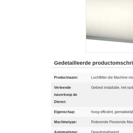
Gedetailleerde productomschri
Productnaam:
Luchtfilter die Machine m
Verleende
Gebied installatie, het o
naverkoop de
Dienst:
Eigenschap:
hoog efficiënt, gemakkeli
Machinetype:
Roterende Plooiende Ma
Automatisme:
Geautomatiseerd