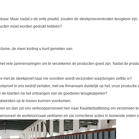
ikbaar. Maar nadat u de orde plaatst, zouden de steekproevenkosten terugkeer zijn.
oducten moet worden gedrukt hebben?
 volume, de meer korting u kunt genieten van.
et vele jarenervaringen om te verzekeren de producten goed zijn. Nadat de produc
tie met de steekproef naar me voordien wordt verzonden waarborgen zelfde is?
ekproef in ons bedrijf verlaten, met uw firmanaam duidelijk op het, onze producti
die de klanten na het ontvangen van de goederen terugkoppelen?
tskwesties op te lossen kunnen voorkomen.
en en dan zal ons verkooppersoneel hen naar Kwaliteitsafdeling om verzenden te v
ppersoneel de worteloorzaak verklaren en zal correctieve acties in komende orden 