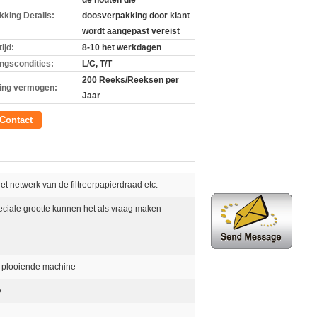
de houten die
kking Details:
doosverpakking door klant
wordt aangepast vereist
ijd:
8-10 het werkdagen
ingscondities:
L/C, T/T
200 Reeks/Reeksen per
ing vermogen:
Jaar
Contact
et netwerk van de filtreerpapierdraad etc.
ciale grootte kunnen het als vraag maken
er plooiende machine
v