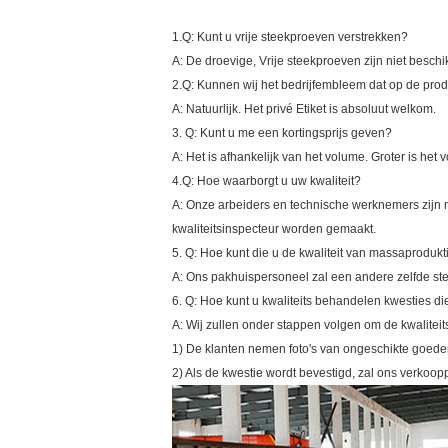
1.Q: Kunt u vrije steekproeven verstrekken?
A: De droevige, Vrije steekproeven zijn niet besch
2.Q: Kunnen wij het bedrijfembleem dat op de pr
A: Natuurlijk. Het privé Etiket is absoluut welkom.
3. Q: Kunt u me een kortingsprijs geven?
A: Het is afhankelijk van het volume. Groter is het
4.Q: Hoe waarborgt u uw kwaliteit?
A: Onze arbeiders en technische werknemers zijn m
kwaliteitsinspecteur worden gemaakt.
5. Q: Hoe kunt die u de kwaliteit van massaproduk
A: Ons pakhuispersoneel zal een andere zelfde ste
6. Q: Hoe kunt u kwaliteits behandelen kwesties 
A: Wij zullen onder stappen volgen om de kwalitei
1) De klanten nemen foto's van ongeschikte goeder
2) Als de kwestie wordt bevestigd, zal ons verkoo