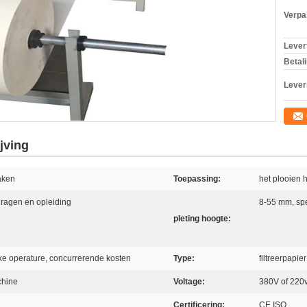
Verpa
Levert
Betal
Lever
jving
aken
Toepassing:
het plooien h
pdragen en opleiding
8-55 mm, spe
pleting hoogte:
jke operature, concurrerende kosten
Type:
filtreerpapi
chine
Voltage:
380V of 220
Certificering:
CE,ISO