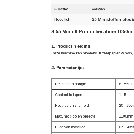
Functie:
Vouwen
55 Mm-stoffen ploo
Hoog licht:
8-55 Mmfull-Productiecabine 1050mm
1.
Productinleiding
Deze machine kan plooiend: filtreerpapier, wiresh, 
2.
Parameterlijst
Het plooien hoogte
8 - 55m
Geplooide lagen
1 - 5
Het plooien snelheid
20 - 150
Max. het plooien breedte
1100mm
Dikte van materiaal
0.5 - 4m