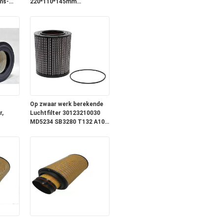
ms-
220*110*145mm
Goedgekeurde Grootte
DIN53438
Op zwaar werk berekende
r,
Luchtfilter 30123210030
MD5234 SB3280 T132 A108
t
AF26501