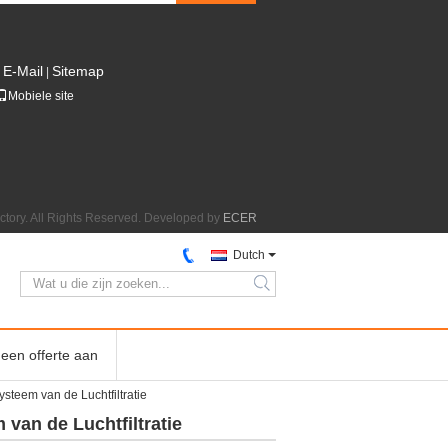
E-Mail
Sitemap
|
Mobiele site
actory. All Rights Reserved. Developed by
ECER
Dutch
search
een offerte aan
teem van de Luchtfiltratie
van de Luchtfiltratie