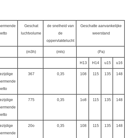
hermende
Geschat
de snelheid van
Geschatte aanvankelijke
netto
luchtvolume
de
weerstand
oppervlaktelucht
(m3h)
(mls)
(Pa)
H13
H14
u15
u16
ezijdige
367
0,35
108
115
135
148
hermende
netto
ezijdige
775
0,35
1o8
115
135
148
hermende
netto
ezijdige
20o
0,35
108
115
135
148
hermende