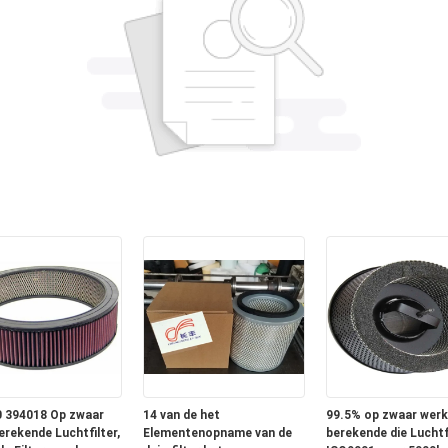
 394018 Op zwaar
14 van de het
99.5% op zwaar werk
erekende Luchtfilter,
Elementenopname van de
berekende die Luchtf