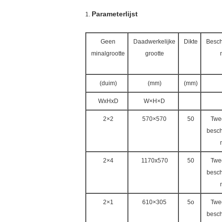
Parameterlijst
1.
Geen
Daadwerkelijke
Dikte
Besc
minalgrootte
grootte
(duim)
(mm)
(mm)
WxHxD
W×H×D
2×2
570×570
50
Twe
besc
2×4
1170x570
50
Twe
besc
2×1
610×305
5o
Twe
besc