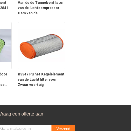
ment
Van de de Tunnelventilator
k2841
van de luchtcompressor
Oem van de
odelen
Vrachtwagenfilters Op
zwaar werk berekende
door
K3347 Pu het Kegelelement
van de Luchtfilter voor
 de
Zwaar voertuig
Vraag een offerte aan
Verzend