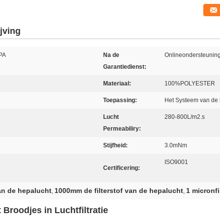
jving
EPA
Na de
Onlineondersteunin
Garantiedienst:
Materiaal:
100%POLYESTER
Toepassing:
Het Systeem van de lu
Lucht
280-800L/m2.s
Permeabiliry:
Stijfheid:
3.0mNm
ISO9001
Certificering:
an de hepalucht
1000mm de filterstof van de hepalucht
1 micronfi
,
,
roodjes in Luchtfiltratie