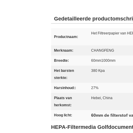
Gedetailleerde productomschri
Het Filtreerpapier van H
Productnaam:
Merknaam:
CHANGFENG
Breedte:
60mm1000mm
Het barsten
380 Kpa
sterkte:
Harsinhoud::
27%
Plaats van
Hebei, China
herkomst:
60mm de filterstof v
Hoog licht:
HEPA-Filtermedia Golfdocument B