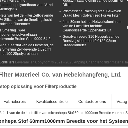
3 van Pur van het
Roestvrij staal 0.6mm van de Luchtfilter
ponentenpolyurethaan voor Vezel
Dikte
Kledingstuk
Prismatische Roestvrij staal Geweven
Hete van het de Filter Zelfklevende
Draad Mesh Galvanised For Air Filter
% Silicone van de Smeltingslucht
4mm80mm het het Netwerkaluminium
pakte het Tinemmer
van de Luchtfilter breidde
e Smelting Twee
Geanodiseerde Oppervlakte uit
ponentenpolyurethaan
Gegalvaniseerd 316 Netwerk van de
fklevende Bruine Gele 9009-54-3
Roestvrij staaldraad 0.0182.03mm
 de Kleefstof van de Luchtfilter, de
Draaddiameter
e Smelting Zelfklevende 1.02g/ml
 het 100:25polyurethaan
chtfilters
Leverancier. Copyright © 2021 - 2025 Anping Changfeng filter material f
Filter Materieel Co. van Hebeichangfeng, Ltd.
stop oplossing voor Filterproductie
Fabrieksreis
Kwaliteitscontrole
Contacteer ons
Vraag 
A
1 van de de Luchtfilter van micronhepa Stof 60mm1000mm Breedte voor het Sys
cronhepa Stof 60mm1000mm Breedte voor het Systeem 