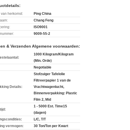
uctdetails:
 van herkomst:
Ping China
aam:
Chang Feng
icering:
ISO9001
lnummer:
9009-55-2
len & Verzenden Algemene voorwaarden:
1000 Kilogram/Kilogram
estelaantal:
(Min. Orde)
Negotiable
Stofzuiger Tafelolie
Filtreerpapier 1 van de
kking Details:
Vrachtwagenlucht,
Binnenverpakking: Plastic
Film 2, Mid
1 - 5000 Est. Time15
ijd:
(dagen)
ingscondities:
L/C, T/T
ing vermogen:
30 Ton/Ton per Kwart