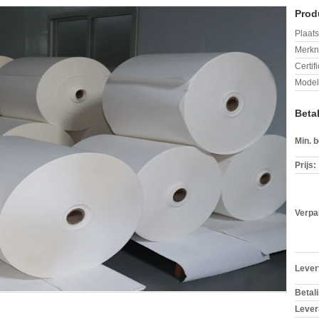
Prod
Plaats
Merkn
Certif
Mode
Beta
Min. b
Prijs:
Verpa
Levert
Betal
Lever