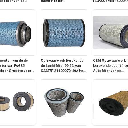
e Filter van de
duimfilter het
ISO9001 voor 5000k
aimachinelucht
Luchtzuiveringstoestel
Garantie wordt
K3250 AF25812 AF25813
goedgekeurd
menten van de de
Op zwaar werk berekende
OEM Op zwaar werk
ilter van FAG85
de Luchtfilter 99,5% van
berekende Luchtfilte
door Grootte voor
K2337PU 1109070-40A het
Autofilter van de
twagendieselmotor
filtreren effect
Motorlucht 99,5% he
Filtreren Effect