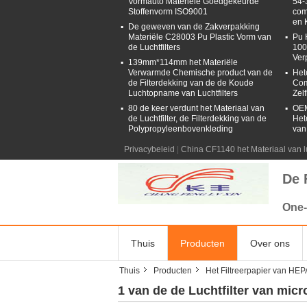
Vormauto Materiële Goedgekeurde
54-
Stoffenvorm ISO9001
com
en 
De geweven van de Zakverpakking
Materiële C28003 Pu Plastic Vorm van
Pu 
de Luchtfilters
100
Ver
139mm*114mm het Materiële
Verwarmde Chemische product van de
Het
de Filterdekking van de de Koude
Com
Luchtopname van Luchtfilters
Zel
80 de keer verdunt het Materiaal van
OEM
de Luchtfilter, de Filterdekking van de
Het
Polypropyleenbovenkleding
van
Privacybeleid
|
China CF1140 het Materiaal van lu
De 
One-
Thuis
Producten
Over ons
Thuis
Producten
Het Filtreerpapier van HEP
1 van de de Luchtfilter van mi