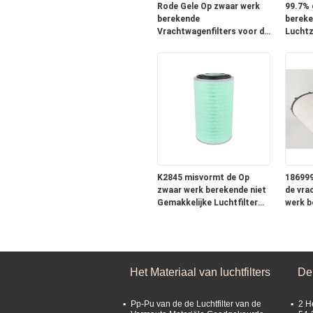
Rode Gele Op zwaar werk
99.7% 
berekende
bereke
Vrachtwagenfilters voor de
Luchtz
Dieselmotor van FAG85
17801-
CF430
C2637
K2845 misvormt de Op
186999
zwaar werk berekende niet
de vra
Gemakkelijke Luchtfilter
werk b
bespaart Brandstof en
Eleme
volledig Opname
Het Materiaal van luchtfilters
De 
Pp-Pu van de de Luchtfilter van de
2 H