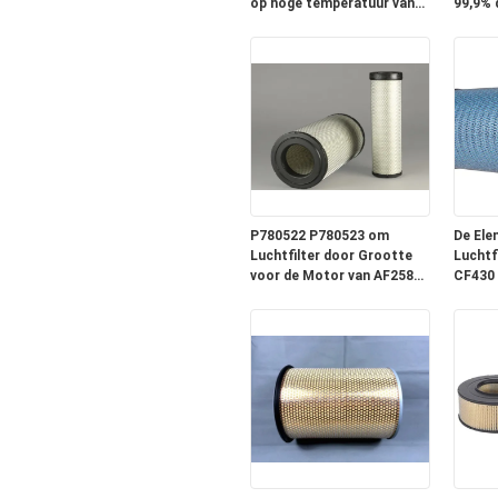
op hoge temperatuur van
99,9% d
de Metaalvezel
Grasma
P780522 P780523 om
De Ele
Luchtfilter door Grootte
Luchtf
voor de Motor van AF25812
CF430 
AF25813
Vrach