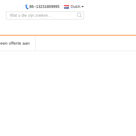
86--13231809995
Dutch
search
een offerte aan