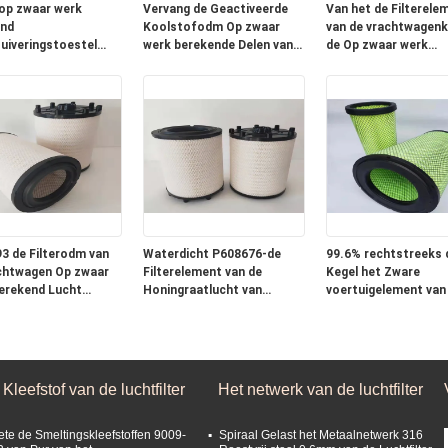
op zwaar werk
Vervang de Geactiveerde
Van het de Filterele
nd
Koolstofodm Op zwaar
van de vrachtwagen
uiveringstoestel
werk berekende Delen van
de Op zwaar werk
25010 17801-23010
het de Filtersvoertuig van
berekende Lucht Aut
de Vrachtwagenlucht
3 de Filterodm van
Waterdicht P608676-de
99.6% rechtstreeks 
chtwagen Op zwaar
Filterelement van de
Kegel het Zware
erekend Lucht
Honingraatlucht van
voertuigelement van
nt
Generatorreeks
Luchtfilter
Kleefstof van de luchtfilter
Het netwerk van de luchtfilter
ete de Smeltingskleefstoffen 9009-
Spiraal Gelast het Metaalnetwerk 316